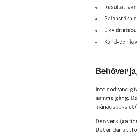
Resultaträkn
Balansräkning
Likviditetsbu
Kund- och lev
Behöver ja
Inte nödvändigtvi
samma gång. Det d
månadsbokslut (a
Den verkliga tid
Det är där uppfö