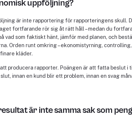
nomisk uppföljning?
jning är inte rapportering för rapporteringens skull. 
laget fortfarande rör sig åt rätt håll – medan du fortfa
 på vad som faktiskt hänt, jämför med planen, och bes
rna. Orden runt omkring – ekonomistyrning, controlling
finare kläder.
att producera rapporter. Poängen är att fatta beslut i t
slut, innan en kund blir ett problem, innan en svag måna
 resultat är inte samma sak som pen