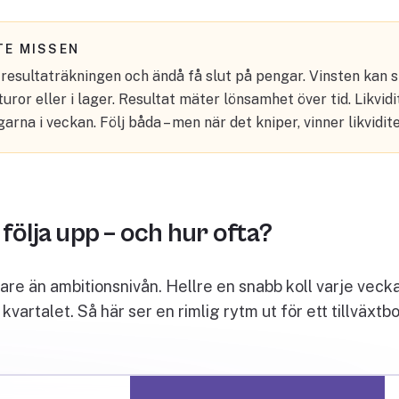
TE MISSEN
i resultaträkningen och ändå få slut på pengar. Vinsten kan si
ror eller i lager. Resultat mäter lönsamhet över tid. Likvid
arna i veckan. Följ båda – men när det kniper, vinner likvidit
följa upp – och hur ofta?
are än ambitionsnivån. Hellre en snabb koll varje veck
kvartalet. Så här ser en rimlig rytm ut för ett tillväxtb