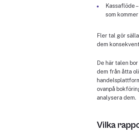
Kassaflöde –
som kommer 
Fler tal gör säll
dem konsekvent
De här talen bor
dem från åtta ol
handelsplattform
ovanpå bokföringe
analysera dem.
Vilka rapp