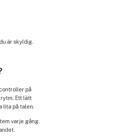
du är skyldig.
?
 controller på
ytm. Ett lätt
lita på talen.
ystem varje gång.
landet.