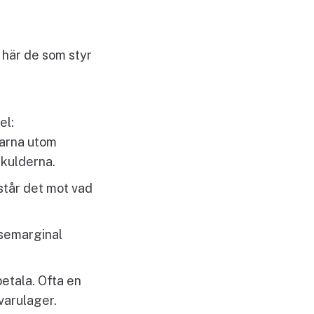
t här de som styr
el:
garna utom
skulderna.
står det mot vad
lsemarginal
betala. Ofta en
varulager.