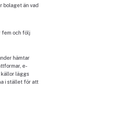
ar bolaget än vad
r fem och följ
kunder hämtar
ttformar, e-
 källor läggs
 i stället för att