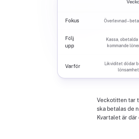
Vecko
Fokus
Överlevnad – bet
Följ
Kassa, obetalda
upp
kommande löne
Likviditet dödar b
Varför
lönsamhet
Veckotitten tar 
ska betalas de n
Kvartalet är där 