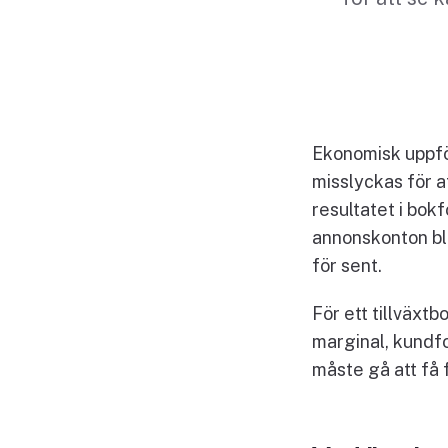
Ekonomisk uppföl
misslyckas för at
resultatet i bok
annonskonton bl
för sent.
För ett tillväxtb
marginal, kundfo
måste gå att få 