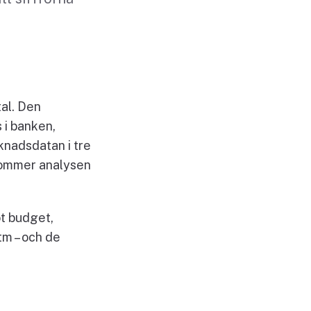
tal. Den
s i banken,
knadsdatan i tre
 kommer analysen
ot budget,
tm – och de