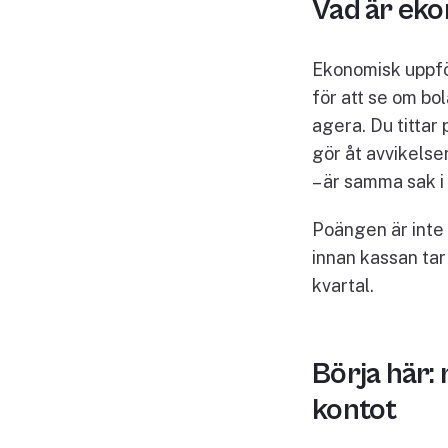
Vad är eko
Ekonomisk uppföl
för att se om bo
agera. Du tittar
gör åt avvikelse
– är samma sak i 
Poängen är inte 
innan kassan tar 
kvartal.
Börja här:
kontot