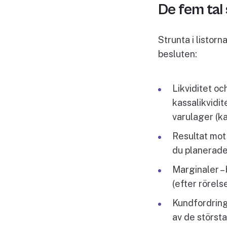
De fem tal
Strunta i listorn
besluten:
Likviditet oc
kassalikvidit
varulager (ka
Resultat mot 
du planerad
Marginaler –
(efter rörels
Kundfordringa
av de störst