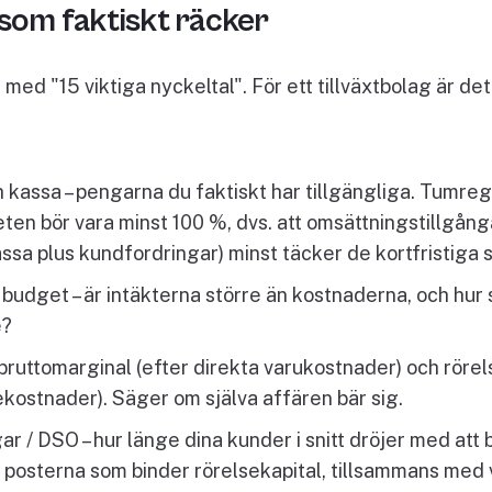
 som faktiskt räcker
a med "15 viktiga nyckeltal". För ett tillväxtbolag är de
h kassa – pengarna du faktiskt har tillgängliga. Tumreg
eten bör vara minst 100 %, dvs. att omsättningstillgån
ssa plus kundfordringar) minst täcker de kortfristiga 
budget – är intäkterna större än kostnaderna, och hur 
e?
 bruttomarginal (efter direkta varukostnader) och röre
ekostnader). Säger om själva affären bär sig.
r / DSO – hur länge dina kunder i snitt dröjer med att 
a posterna som binder rörelsekapital, tillsammans med 