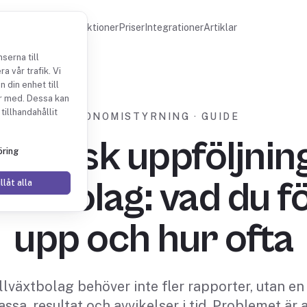
Funktioner
Priser
Integrationer
Artiklar
serna till
a vår trafik. Vi
 din enhet till
r med. Dessa kan
tillhandahållit
EKONOMISTYRNING · GUIDE
nomisk uppföljning
ring
lväxtbolag: vad du fö
llåt alla
upp och hur ofta
illväxtbolag behöver inte fler rapporter, utan e
assa, resultat och avvikelser i tid. Problemet är 