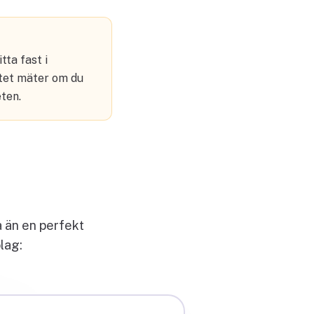
tta fast i
itet mäter om du
eten.
a än en perfekt
olag: