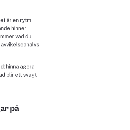
Det är en rytm
rande hinner
tämmer vad du
, avvikelseanalys
id: hinna agera
d blir ett svagt
gar på