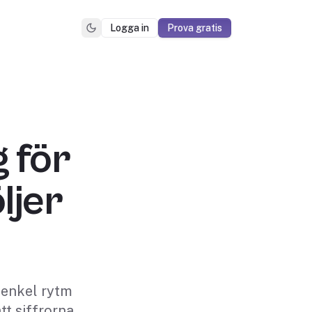
Logga in
Prova gratis
 för
ljer
n enkel rytm
att siffrorna