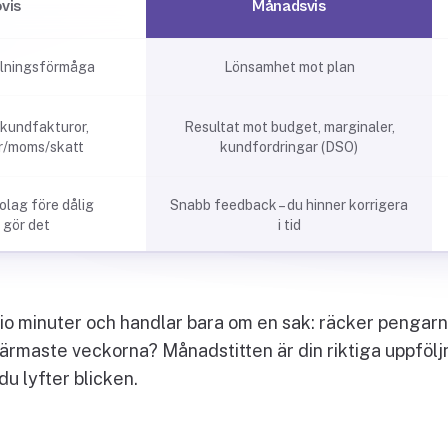
vis
Månadsvis
alningsförmåga
Lönsamhet mot plan
 kundfakturor,
Resultat mot budget, marginaler,
r/moms/skatt
kundfordringar (DSO)
olag före dålig
Snabb feedback – du hinner korrigera
 gör det
i tid
tio minuter och handlar bara om en sak: räcker pengarna
ärmaste veckorna? Månadstitten är din riktiga uppföl
du lyfter blicken.