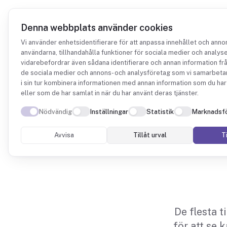
Denna webbplats använder cookies
Vi använder enhetsidentifierare för att anpassa innehållet och annon
användarna, tillhandahålla funktioner för sociala medier och analyser
vidarebefordrar även sådana identifierare och annan information från
de sociala medier och annons- och analysföretag som vi samarbeta
i sin tur kombinera informationen med annan information som du har 
eller som de har samlat in när du har använt deras tjänster.
Eko
Nödvändig
Inställningar
Statistik
Marknadsfö
til
Avvisa
Tillåt urval
Ti
De flesta t
för att se k