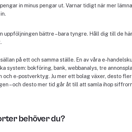
 pengar in minus pengar ut. Varnar tidigt när mer lämn
in.
an uppföljningen bättre – bara tyngre. Håll dig till de hä
.
 sällan på ett och samma ställe. En av våra e-handels
ika system: bokföring, bank, webbanalys, tre annonspla
 och e-postverktyg. Ju mer ett bolag växer, desto fler
n – och desto mer tid går åt till att samla ihop siffrorna
orter behöver du?