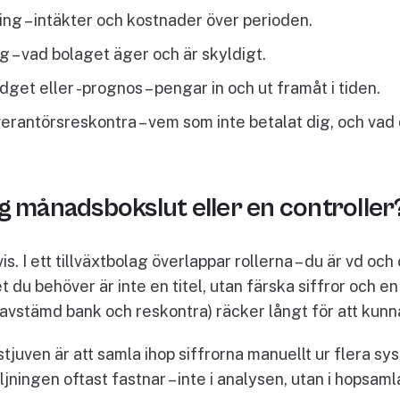
ing – intäkter och kostnader över perioden.
 – vad bolaget äger och är skyldigt.
dget eller -prognos – pengar in och ut framåt i tiden.
erantörsreskontra – vem som inte betalat dig, och vad 
g månadsbokslut eller en controller
s. I ett tillväxtbolag överlappar rollerna – du är vd och
u behöver är inte en titel, utan färska siffror och en r
vstämd bank och reskontra) räcker långt för att kunna 
stjuven är att samla ihop siffrorna manuellt ur flera s
ljningen oftast fastnar – inte i analysen, utan i hopsam