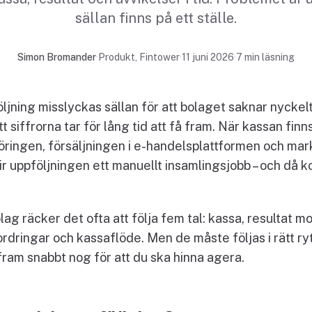
sällan finns på ett ställe.
Simon Bromander
·
Produkt, Fintower
·
11 juni 2026
·
7
min läsning
jning misslyckas sällan för att bolaget saknar nyckel
t siffrorna tar för lång tid att få fram. När kassan finn
föringen, försäljningen i e-handelsplattformen och mar
ir uppföljningen ett manuellt insamlingsjobb – och då
olag räcker det ofta att följa fem tal: kassa, resultat m
rdringar och kassaflöde. Men de måste följas i rätt ry
fram snabbt nog för att du ska hinna agera.