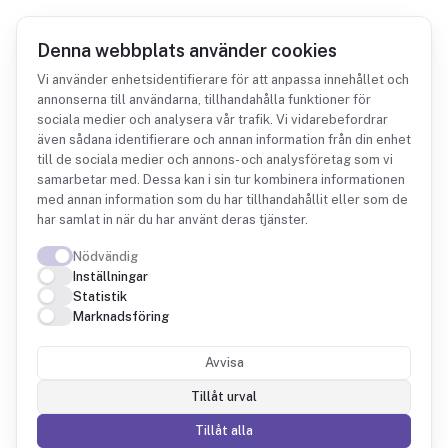
Denna webbplats använder cookies
Vi använder enhetsidentifierare för att anpassa innehållet och
annonserna till användarna, tillhandahålla funktioner för
sociala medier och analysera vår trafik. Vi vidarebefordrar
Integrationer
Björn Lundén
även sådana identifierare och annan information från din enhet
till de sociala medier och annons- och analysföretag som vi
samarbetar med. Dessa kan i sin tur kombinera informationen
med annan information som du har tillhandahållit eller som de
har samlat in när du har använt deras tjänster.
Nödvändig
Björn Lundén +
Inställningar
Statistik
Fintower
Marknadsföring
Avvisa
Din bokföring i Björn Lundén som frågbar data,
med rapporter som alltid visar färska siffror.
Tillåt urval
Tillåt alla