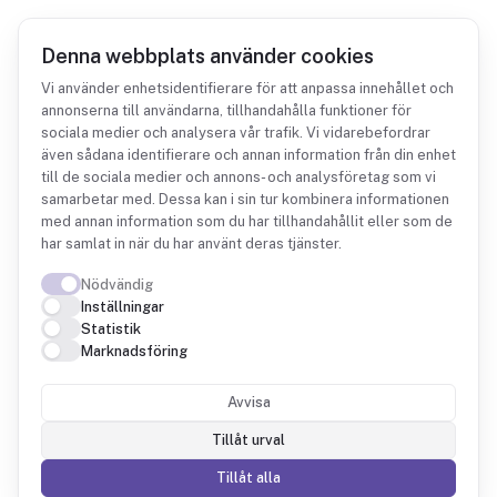
Denna webbplats använder cookies
Vi använder enhetsidentifierare för att anpassa innehållet och
annonserna till användarna, tillhandahålla funktioner för
sociala medier och analysera vår trafik. Vi vidarebefordrar
Integrationer
Dynamics 365 Business Central
även sådana identifierare och annan information från din enhet
till de sociala medier och annons- och analysföretag som vi
samarbetar med. Dessa kan i sin tur kombinera informationen
med annan information som du har tillhandahållit eller som de
har samlat in när du har använt deras tjänster.
Nödvändig
Dynamics 365
Inställningar
Statistik
Business Central +
Marknadsföring
Fintower
Avvisa
Tillåt urval
Ditt affärssystem som frågbar data, med
Tillåt alla
rapporter och nyckeltal på huvudbok, reskontror