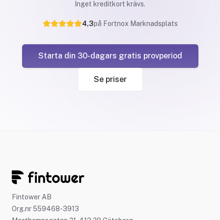
Inget kreditkort krävs.
4,3
på Fortnox Marknadsplats
Starta din 30-dagars gratis provperiod
Se priser
Fintower AB
Org.nr 559468-3913