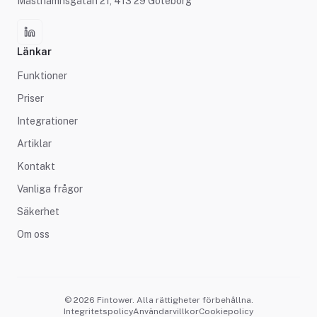
Masthamnsgatan 21, 413 29 Göteborg
Länkar
Funktioner
Priser
Integrationer
Artiklar
Kontakt
Vanliga frågor
Säkerhet
Om oss
© 2026 Fintower. Alla rättigheter förbehållna.
Integritetspolicy
Användarvillkor
Cookiepolicy