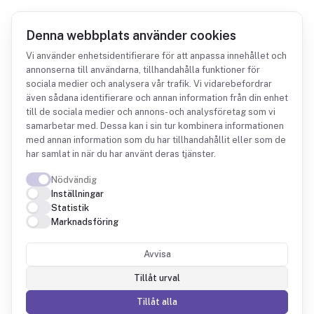
Denna webbplats använder cookies
Vi använder enhetsidentifierare för att anpassa innehållet och
annonserna till användarna, tillhandahålla funktioner för
sociala medier och analysera vår trafik. Vi vidarebefordrar
Integrationer
Chargebee
även sådana identifierare och annan information från din enhet
till de sociala medier och annons- och analysföretag som vi
samarbetar med. Dessa kan i sin tur kombinera informationen
med annan information som du har tillhandahållit eller som de
har samlat in när du har använt deras tjänster.
Nödvändig
Chargebee + Fintower
Inställningar
Statistik
Marknadsföring
Fintower läser dina prenumerationer, avtal och
fakturor från Chargebee och sätter dem mot
Avvisa
den bokförda intäkten, så att MRR, churn och
Tillåt urval
kohort-LTV hamnar på samma ställe som resten
Tillåt alla
av ekonomin.