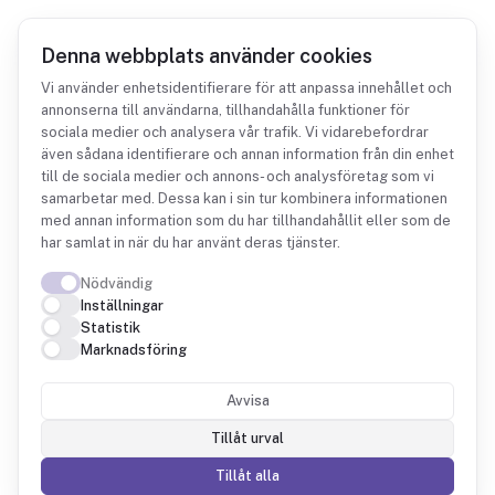
Denna webbplats använder cookies
Vi använder enhetsidentifierare för att anpassa innehållet och
annonserna till användarna, tillhandahålla funktioner för
sociala medier och analysera vår trafik. Vi vidarebefordrar
Integrationer
GoCardless
även sådana identifierare och annan information från din enhet
till de sociala medier och annons- och analysföretag som vi
samarbetar med. Dessa kan i sin tur kombinera informationen
med annan information som du har tillhandahållit eller som de
har samlat in när du har använt deras tjänster.
Nödvändig
GoCardless + Fintower
Inställningar
Statistik
Marknadsföring
Autogiro och återkommande dragningar sida
vid sida med bokföringen.
Avvisa
Tillåt urval
Tillåt alla