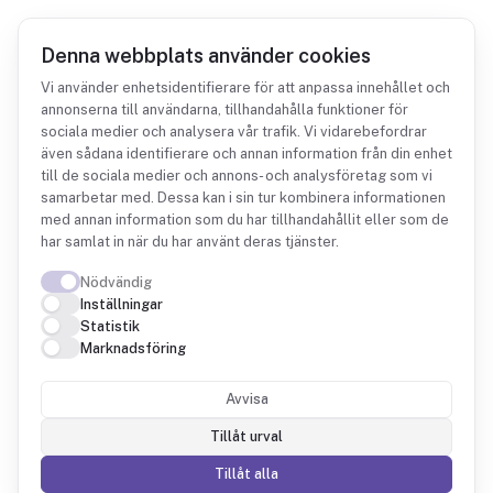
Denna webbplats använder cookies
Vi använder enhetsidentifierare för att anpassa innehållet och
annonserna till användarna, tillhandahålla funktioner för
sociala medier och analysera vår trafik. Vi vidarebefordrar
Integrationer
Madden Analytics
även sådana identifierare och annan information från din enhet
till de sociala medier och annons- och analysföretag som vi
samarbetar med. Dessa kan i sin tur kombinera informationen
med annan information som du har tillhandahållit eller som de
har samlat in när du har använt deras tjänster.
Nödvändig
Madden Analytics +
Inställningar
Statistik
Fintower
Marknadsföring
Avvisa
Madden vet vad dina kunder handlar. Fintower
kopplar det till bokföringen och visar vilka
Tillåt urval
kunder och produkter som faktiskt är lönsamma.
Tillåt alla