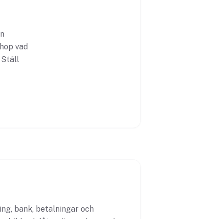
in
ihop vad
 Ställ
ng, bank, betalningar och