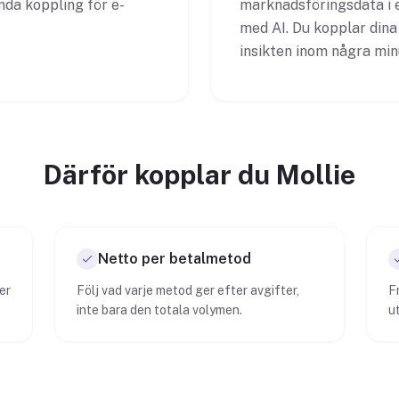
nda koppling för e-
marknadsföringsdata i e
med AI. Du kopplar dina
insikten inom några min
Därför kopplar du Mollie
Netto per betalmetod
er
Följ vad varje metod ger efter avgifter,
F
inte bara den totala volymen.
ut