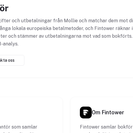
ör
gifter och utbetalningar från Mollie och matchar dem mot d
många lokala europeiska betalmetoder, och Fintower räknar 
ifter och stämmer av utbetalningarna mot vad som bokförts.
I-analys.
kta oss
Om Fintower
rantör som samlar
Fintower samlar bokföri