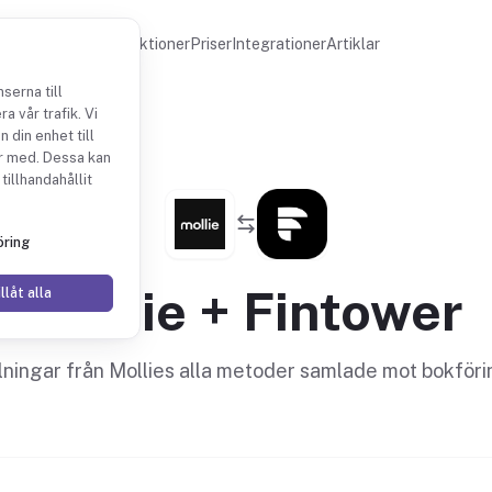
Funktioner
Priser
Integrationer
Artiklar
serna till
a vår trafik. Vi
 din enhet till
r med. Dessa kan
tillhandahållit
ring
Mollie + Fintower
llåt alla
lningar från Mollies alla metoder samlade mot bokföri