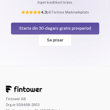
Inget kreditkort krävs.
4,3
på Fortnox Marknadsplats
Starta din 30-dagars gratis provperiod
Se priser
Fintower AB
Org.nr 559468-3913