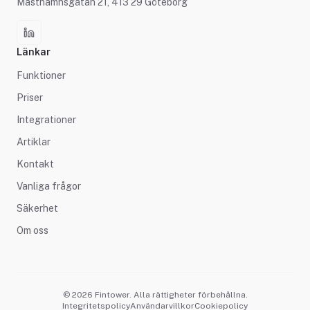
Masthamnsgatan 21, 413 29 Göteborg
Länkar
Funktioner
Priser
Integrationer
Artiklar
Kontakt
Vanliga frågor
Säkerhet
Om oss
© 2026 Fintower. Alla rättigheter förbehållna.
Integritetspolicy
Användarvillkor
Cookiepolicy