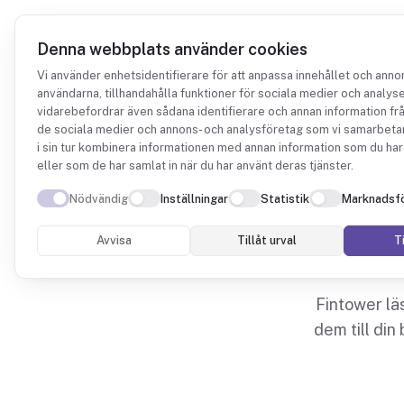
Denna webbplats använder cookies
Vi använder enhetsidentifierare för att anpassa innehållet och annon
användarna, tillhandahålla funktioner för sociala medier och analyser
Integrationer
Ponty
vidarebefordrar även sådana identifierare och annan information från
de sociala medier och annons- och analysföretag som vi samarbeta
i sin tur kombinera informationen med annan information som du har 
eller som de har samlat in när du har använt deras tjänster.
Nödvändig
Inställningar
Statistik
Marknadsfö
Avvisa
Tillåt urval
Ti
Fintower lä
dem till di