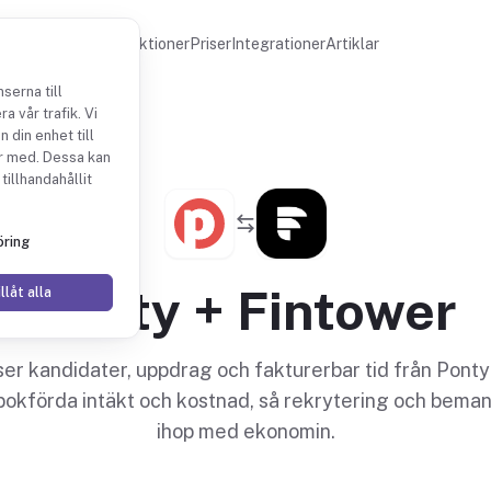
Funktioner
Priser
Integrationer
Artiklar
serna till
a vår trafik. Vi
 din enhet till
r med. Dessa kan
tillhandahållit
ring
Ponty + Fintower
llåt alla
ser kandidater, uppdrag och fakturerbar tid från Ponty
n bokförda intäkt och kostnad, så rekrytering och bema
ihop med ekonomin.