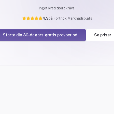
Inget kreditkort krävs.
4,3
på Fortnox Marknadsplats
Starta din 30-dagars gratis provperiod
Se priser