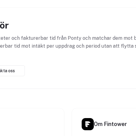
ör
teter och fakturerbar tid från Ponty och matchar dem mot 
erbar tid mot intäkt per uppdrag och period utan att flytta 
kta oss
Om Fintower