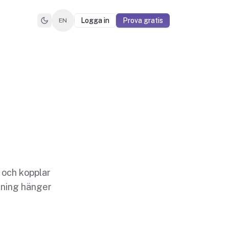
Logga in
Prova gratis
EN
 och kopplar
nning hänger