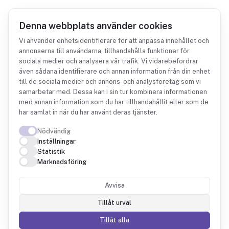
Denna webbplats använder cookies
Vi använder enhetsidentifierare för att anpassa innehållet och
annonserna till användarna, tillhandahålla funktioner för
sociala medier och analysera vår trafik. Vi vidarebefordrar
Integrationer
Younium
även sådana identifierare och annan information från din enhet
till de sociala medier och annons- och analysföretag som vi
samarbetar med. Dessa kan i sin tur kombinera informationen
med annan information som du har tillhandahållit eller som de
har samlat in när du har använt deras tjänster.
Nödvändig
Younium + Fintower
Inställningar
Statistik
Marknadsföring
Fintower läser dina avtal, prenumerationer och
fakturor från Younium och sätter dem mot den
Avvisa
bokförda intäkten, så att MRR, churn och
Tillåt urval
kohort-LTV samlas med resten av ekonomin.
Tillåt alla