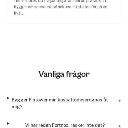
fem minuter. Du frågar ungefär som du pratar, och
bygger om scenariot på sekunder i stället för på en
kväll.
Vanliga frågor
Bygger Fintower min kassaflödesprognos åt
+
mig?
Vi har redan Fortnox, räcker inte det?
+