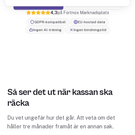
Starta gratis
Se hur det fungerar
4,3
på Fortnox Marknadsplats
GDPR-kompatibel
EU-hostad data
Ingen AI-träning
Ingen bindningstid
Så ser det ut när kassan ska
räcka
Du vet ungefär hur det går. Att veta om det
håller tre månader framåt är en annan sak.