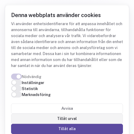
Prova gratis
Denna webbplats använder cookies
Vi använder enhetsidentifierare för att anpassa innehållet och
annonserna till användarna, tillhandahålla funktioner för
sociala medier och analysera vår trafik. Vi vidarebefordrar
KASSAFLÖDE
även sådana identifierare och annan information från din enhet
till de sociala medier och annons- och analysföretag som vi
Räcker kassan över nästa
samarbetar med. Dessa kan i sin tur kombinera informationen
med annan information som du har tillhandahållit eller som de
kvartal?
har samlat in när du har använt deras tjänster.
Nödvändig
Inställningar
Historiken hämtas från din bokföring och din
Statistik
Marknadsföring
bank, framåt styr du scenariot själv. Du ser
kassaflödet på dina egna siffror, inte på ett
Avvisa
kalkylark byggt på förhoppningar.
Tillåt urval
Tillåt alla